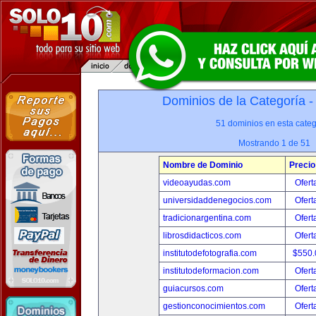
Dominios de la Categoría 
51 dominios en esta categ
Mostrando 1 de 51
Nombre de Dominio
Precio
videoayudas.com
Ofert
universidaddenegocios.com
Ofert
tradicionargentina.com
Ofert
librosdidacticos.com
Ofert
institutodefotografia.com
$550
institutodeformacion.com
Ofert
guiacursos.com
Ofert
gestionconocimientos.com
Ofert