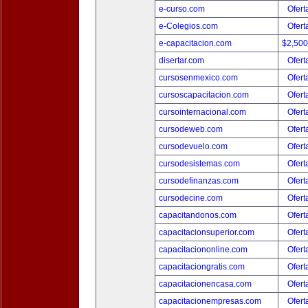
e-curso.com
Ofert
e-Colegios.com
Ofert
e-capacitacion.com
$2,50
disertar.com
Ofert
cursosenmexico.com
Ofert
cursoscapacitacion.com
Ofert
cursointernacional.com
Ofert
cursodeweb.com
Ofert
cursodevuelo.com
Ofert
cursodesistemas.com
Ofert
cursodefinanzas.com
Ofert
cursodecine.com
Ofert
capacitandonos.com
Ofert
capacitacionsuperior.com
Ofert
capacitaciononline.com
Ofert
capacitaciongratis.com
Ofert
capacitacionencasa.com
Ofert
capacitacionempresas.com
Ofert