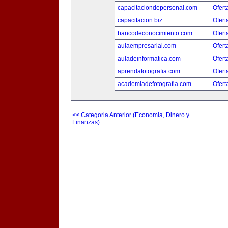
capacitaciondepersonal.com
Ofert
capacitacion.biz
Ofert
bancodeconocimiento.com
Ofert
aulaempresarial.com
Ofert
auladeinformatica.com
Ofert
aprendafotografia.com
Ofert
academiadefotografia.com
Ofert
<< Categoria Anterior (Economia, Dinero y
Finanzas)