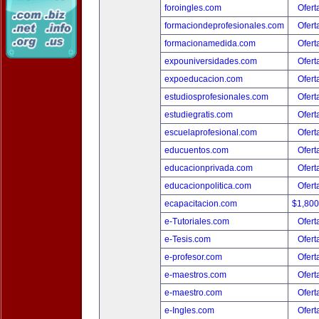
foroingles.com
Ofert
formaciondeprofesionales.com
Ofert
formacionamedida.com
Ofert
expouniversidades.com
Ofert
expoeducacion.com
Ofert
estudiosprofesionales.com
Ofert
estudiegratis.com
Ofert
escuelaprofesional.com
Ofert
educuentos.com
Ofert
educacionprivada.com
Ofert
educacionpolitica.com
Ofert
ecapacitacion.com
$1,80
e-Tutoriales.com
Ofert
e-Tesis.com
Ofert
e-profesor.com
Ofert
e-maestros.com
Ofert
e-maestro.com
Ofert
e-Ingles.com
Ofert