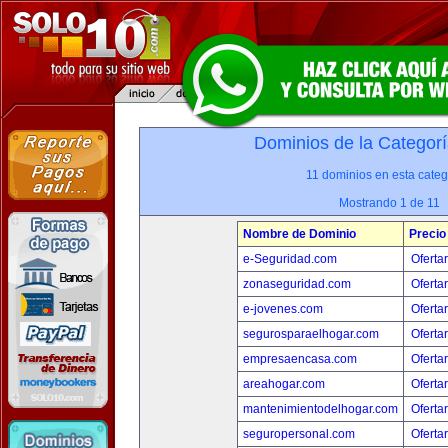
Dominios de la Categorí
11 dominios en esta categ
Mostrando 1 de 11
Nombre de Dominio
Precio
e-Seguridad.com
Oferta
zonaseguridad.com
Oferta
e-jovenes.com
Oferta
segurosparaelhogar.com
Oferta
empresaencasa.com
Oferta
areahogar.com
Oferta
mantenimientodelhogar.com
Oferta
seguropersonal.com
Oferta