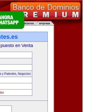
tes.es
 puesto en Venta
s y Patentes
,
Negocios
tas