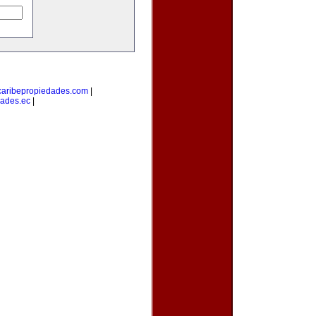
caribepropiedades.com
|
ades.ec
|