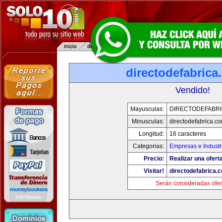
directodefabrica
Vendido!
Mayusculas:
DIRECTODEFABRI
Minusculas:
directodefabrica.co
Longitud:
16 caracteres
Categorias:
Empresas e Industr
Precio:
Realizar una ofert
Visitar!
directodefabrica.
Serán consideradas ofer