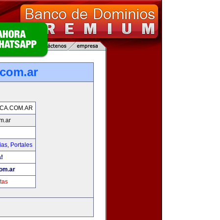
.com.ar
CA.COM.AR
m.ar
ias
,
Portales
a!
com.ar
tas