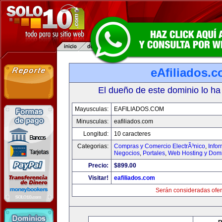
eAfiliados.
El dueño de este dominio lo ha
Mayusculas:
EAFILIADOS.COM
Minusculas:
eafiliados.com
Longitud:
10 caracteres
Categorias:
Compras y Comercio ElectrÃ³nico
,
Info
Negocios
,
Portales
,
Web Hosting y Dom
Precio:
$899.00
Visitar!
eafiliados.com
Serán consideradas ofer