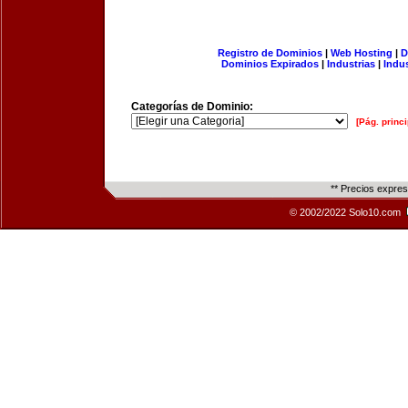
Registro de Dominios
|
Web Hosting
|
D
Dominios Expirados
|
Industrias
|
Indu
Categorías de Dominio:
[Pág. princi
** Precios expre
© 2002/2022 Solo10.com