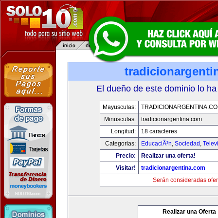
tradicionargent
El dueño de este dominio lo ha
Mayusculas:
TRADICIONARGENTINA.C
Minusculas:
tradicionargentina.com
Longitud:
18 caracteres
Categorias:
EducaciÃ³n
,
Sociedad
,
Telev
Precio:
Realizar una oferta!
Visitar!
tradicionargentina.com
Serán consideradas ofer
Realizar una Oferta