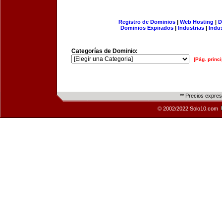
Registro de Dominios
|
Web Hosting
|
D
Dominios Expirados
|
Industrias
|
Indu
Categorías de Dominio:
[Pág. princi
** Precios expre
© 2002/2022 Solo10.com