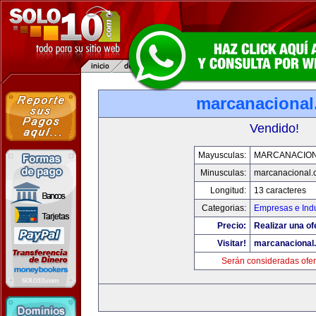
marcanaciona
Vendido!
Mayusculas:
MARCANACIO
Minusculas:
marcanacional
Longitud:
13 caracteres
Categorias:
Empresas e Indu
Precio:
Realizar una of
Visitar!
marcanacional
Serán consideradas ofer