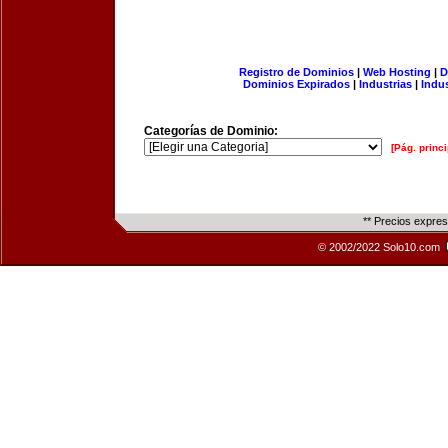
Registro de Dominios
|
Web Hosting
|
D
Dominios Expirados
|
Industrias
|
Indu
Categorías de Dominio:
[Pág. princi
** Precios expre
© 2002/2022 Solo10.com