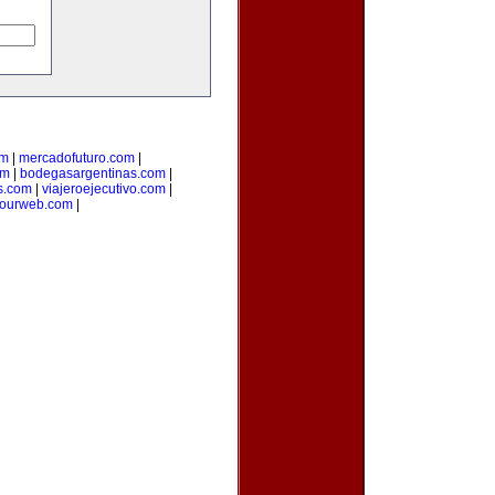
om
|
mercadofuturo.com
|
om
|
bodegasargentinas.com
|
s.com
|
viajeroejecutivo.com
|
yourweb.com
|