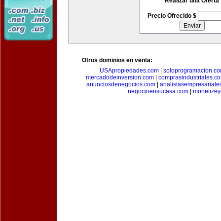
Realizar una Oferta
Precio Ofrecido $
Otros dominios en venta:
USApropiedades.com
|
soloprogramacion.c
mercadodeinversion.com
|
comprasindustriales.c
anunciosdenegocios.com
|
analistasempresariale
negocioensucasa.com
|
monetize