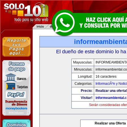
informeambient
El dueño de este dominio lo ha
Mayusculas:
INFORMEAMBIENT
Minusculas:
informeambiental.c
Longitud:
16 caracteres
Categorias:
InformaciÃ³n y Notic
Precio:
Realizar una oferta
Visitar!
informeambiental.
Serán consideradas ofer
Realizar una Oferta