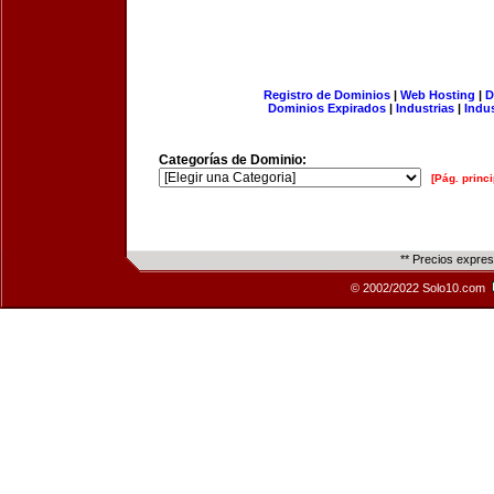
Registro de Dominios
|
Web Hosting
|
D
Dominios Expirados
|
Industrias
|
Indu
Categorías de Dominio:
[Pág. princi
** Precios expre
© 2002/2022 Solo10.com