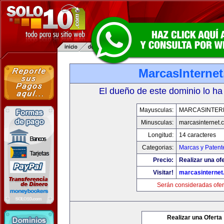
MarcasInterne
El dueño de este dominio lo ha
Mayusculas:
MARCASINTER
Minusculas:
marcasinternet.
Longitud:
14 caracteres
Categorias:
Marcas y Patent
Precio:
Realizar una ofe
Visitar!
marcasinternet
Serán consideradas ofer
Realizar una Oferta