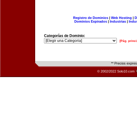
Registro de Dominios
|
Web Hosting
|
D
Dominios Expirados
|
Industrias
|
Indu
Categorías de Dominio:
[Pág. princi
** Precios expre
© 2002/2022 Solo10.com