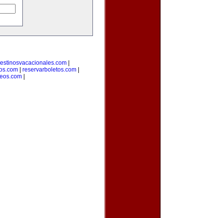
estinosvacacionales.com
|
ros.com
|
reservarboletos.com
|
leos.com
|