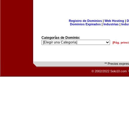
Registro de Dominios
|
Web Hosting
|
D
Dominios Expirados
|
Industrias
|
Indu
Categorías de Dominio:
[Pág. princi
** Precios expre
© 2002/2022 Solo10.com