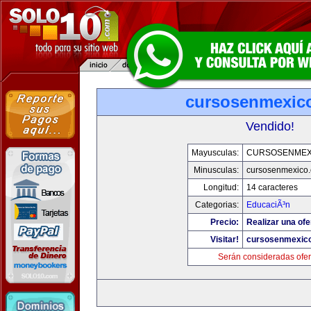
cursosenmexic
Vendido!
Mayusculas:
CURSOSENMEX
Minusculas:
cursosenmexico
Longitud:
14 caracteres
Categorias:
EducaciÃ³n
Precio:
Realizar una ofe
Visitar!
cursosenmexic
Serán consideradas ofer