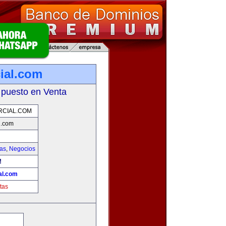
ial.com
 puesto en Venta
RCIAL.COM
l.com
ias
,
Negocios
!
al.com
tas