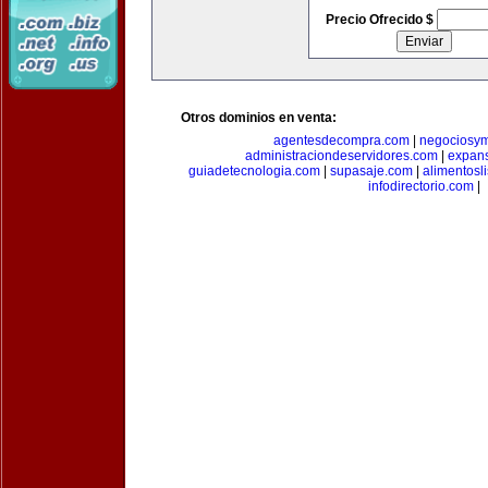
Precio Ofrecido $
Otros dominios en venta:
agentesdecompra.com
|
negociosy
administraciondeservidores.com
|
expan
guiadetecnologia.com
|
supasaje.com
|
alimentosl
infodirectorio.com
|