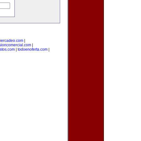
mercadeo.com
|
sioncomercial.com
|
istos.com
|
todoenoferta.com
|