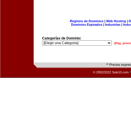
Registro de Dominios
|
Web Hosting
|
D
Dominios Expirados
|
Industrias
|
Indu
Categorías de Dominio:
[Pág. princi
** Precios expre
© 2002/2022 Solo10.com