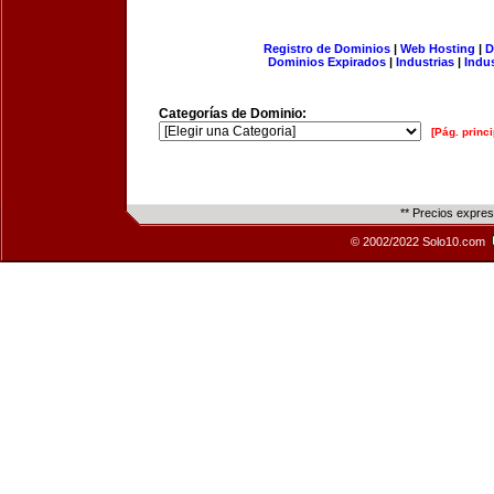
Registro de Dominios
|
Web Hosting
|
D
Dominios Expirados
|
Industrias
|
Indu
Categorías de Dominio:
[Pág. princi
** Precios expre
© 2002/2022 Solo10.com