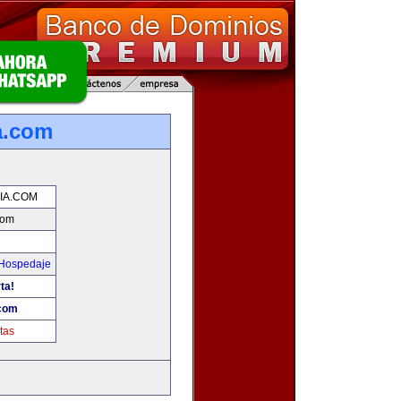
a.com
IA.COM
com
 Hospedaje
ta!
.com
tas