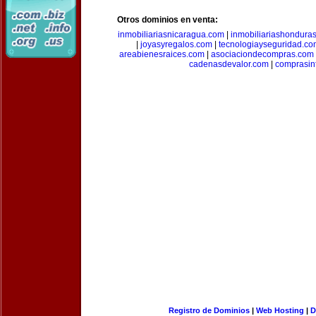
Otros dominios en venta:
inmobiliariasnicaragua.com
|
inmobiliariashondura
|
joyasyregalos.com
|
tecnologiayseguridad.co
areabienesraices.com
|
asociaciondecompras.com
cadenasdevalor.com
|
comprasin
Registro de Dominios
|
Web Hosting
|
D