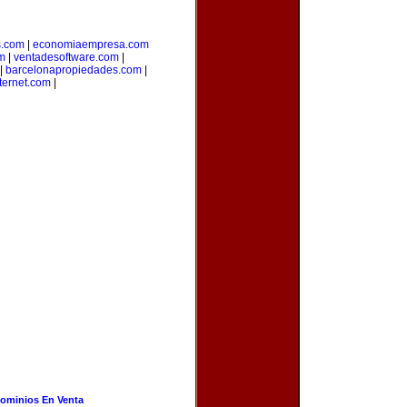
s.com
|
economiaempresa.com
m
|
ventadesoftware.com
|
|
barcelonapropiedades.com
|
ternet.com
|
ominios En Venta