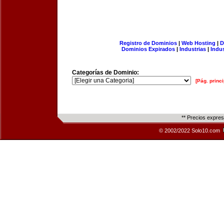
Registro de Dominios
|
Web Hosting
|
D
Dominios Expirados
|
Industrias
|
Indu
Categorías de Dominio:
[Pág. princi
** Precios expre
© 2002/2022 Solo10.com