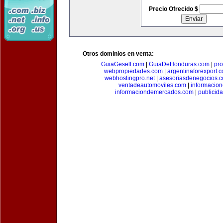
Precio Ofrecido $
Otros dominios en venta:
GuiaGesell.com
|
GuiaDeHonduras.com
|
pr
webpropiedades.com
|
argentinaforexport.
webhostingpro.net
|
asesoriasdenegocios.
ventadeautomoviles.com
|
informacio
informaciondemercados.com
|
publicid