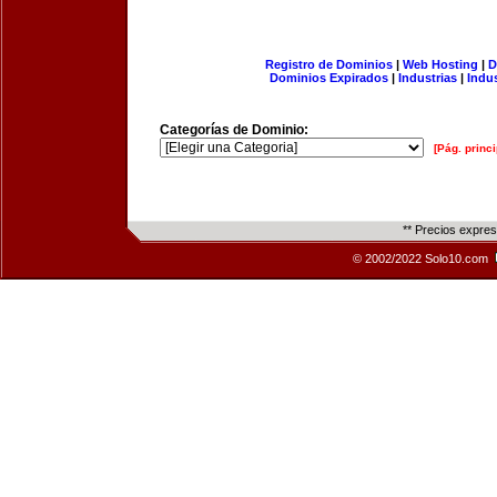
Registro de Dominios
|
Web Hosting
|
D
Dominios Expirados
|
Industrias
|
Indu
Categorías de Dominio:
[Pág. princi
** Precios expre
© 2002/2022 Solo10.com