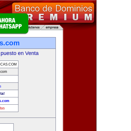
as.com
 puesto en Venta
RCAS.COM
.com
s
ta!
s.com
tas