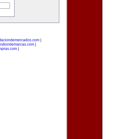
taciondemercados.com
|
estiondemarcas.com
|
mpras.com
|