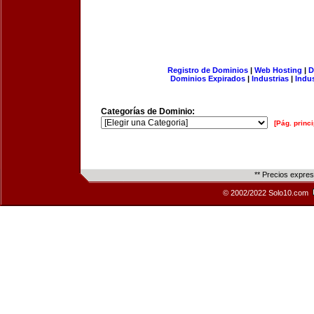
Registro de Dominios
|
Web Hosting
|
D
Dominios Expirados
|
Industrias
|
Indu
Categorías de Dominio:
[Pág. princi
** Precios expre
© 2002/2022 Solo10.com