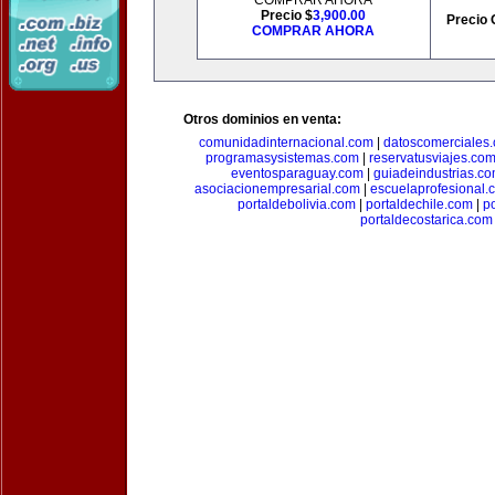
COMPRAR AHORA
Precio $
3,900.00
Precio 
COMPRAR AHORA
Otros dominios en venta:
comunidadinternacional.com
|
datoscomerciales
programasysistemas.com
|
reservatusviajes.co
eventosparaguay.com
|
guiadeindustrias.c
asociacionempresarial.com
|
escuelaprofesional.
portaldebolivia.com
|
portaldechile.com
|
p
portaldecostarica.com