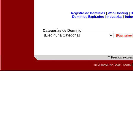
Registro de Dominios
|
Web Hosting
|
D
Dominios Expirados
|
Industrias
|
Indu
Categorías de Dominio:
[Pág. princi
** Precios expre
© 2002/2022 Solo10.com