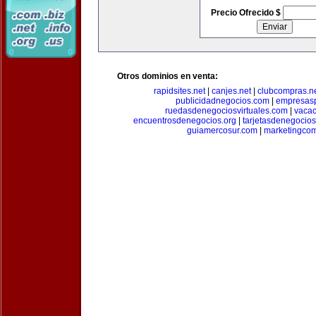
Precio Ofrecido $
Otros dominios en venta:
rapidsites.net
|
canjes.net
|
clubcompras.n
publicidadnegocios.com
|
empresas
ruedasdenegociosvirtuales.com
|
vacac
encuentrosdenegocios.org
|
tarjetasdenegocio
guiamercosur.com
|
marketingcom