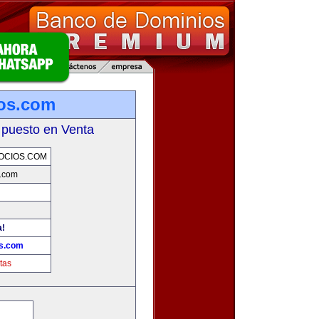
ios.com
 puesto en Venta
OCIOS.COM
s.com
a!
os.com
tas