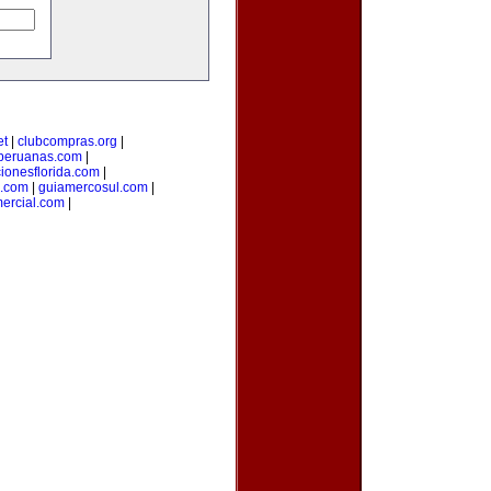
et
|
clubcompras.org
|
peruanas.com
|
ionesflorida.com
|
s.com
|
guiamercosul.com
|
ercial.com
|