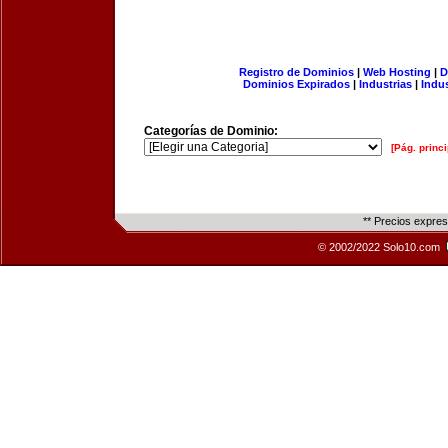
Registro de Dominios
|
Web Hosting
|
D
Dominios Expirados
|
Industrias
|
Indu
Categorías de Dominio:
[Pág. princi
** Precios expre
© 2002/2022 Solo10.com