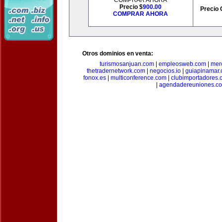
COMPRAR AHORA
Precio $
900.00
Precio 
COMPRAR AHORA
Otros dominios en venta:
turismosanjuan.com
|
empleosweb.com
|
mer
thetradernetwork.com
|
negocios.io
|
guiapinamar
fonox.es
|
multiconference.com
|
clubimportadores.
|
agendadereuniones.c