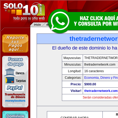
thetradernetwo
El dueño de este dominio lo ha
Mayusculas:
THETRADERNETWOR
Minusculas:
thetradernetwork.com
Longitud:
16 caracteres
Categorias:
Economia, Dinero y Fi
Precio:
$900.00
Visitar!
thetradernetwork.com
Serán consideradas ofer
R